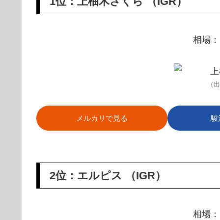
1位：上柚木さくら （IGR）
相場：5
（出
メルカリで見る
駿
2位：エルピス （IGR）
相場：2