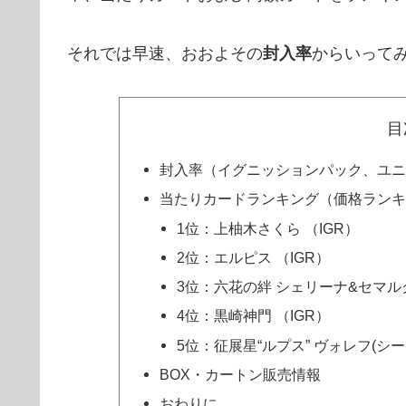
それでは早速、おおよその
封入率
からいって
目
封入率（イグニッションパック、ユニ
当たりカードランキング（価格ランキ
1位：上柚木さくら （IGR）
2位：エルピス （IGR）
3位：六花の絆 シェリーナ&セマルグ
4位：黒崎神門 （IGR）
5位：征展星“ルプス” ヴォレフ(シー
BOX・カートン販売情報
おわりに