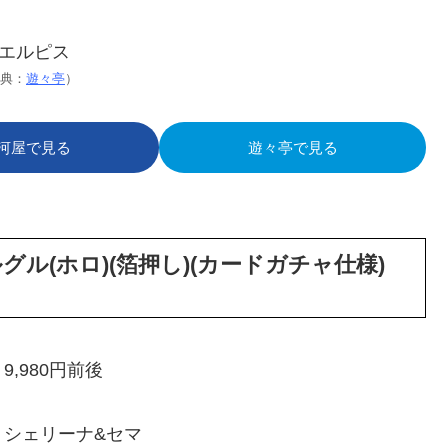
典：
遊々亭
）
河屋で見る
遊々亭で見る
ル(ホロ)(箔押し)(カードガチャ仕様)
9,980円前後