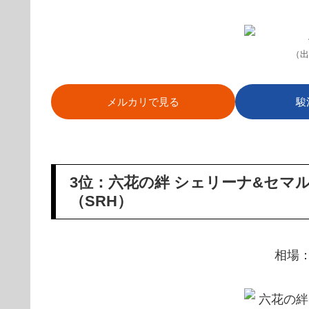
（出
メルカリで見る
駿
3位：六花の絆 シェリーナ&セマルグ
（SRH）
相場：