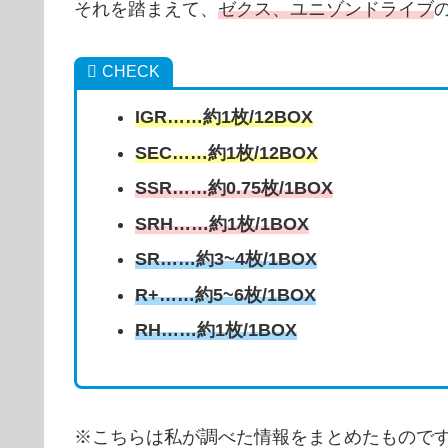
それを踏まえて、
ゼクス、ユニゾンドライブ
CHECK
IGR……約1枚/12BOX
SEC……約1枚/12BOX
SSR……約0.75枚/1BOX
SRH……約1枚/1BOX
SR……約3~4枚/1BOX
R+……約5~6枚/1BOX
RH……約1枚/1BOX
※こちらは私が調べた情報をまとめたもので