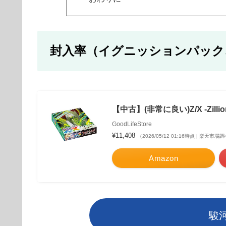
封入率（イグニッションパック
【中古】(非常に良い)Z/X -Zilli
GoodLifeStore
¥11,408
（2026/05/12 01:16時点 | 楽天市場
Amazon
駿