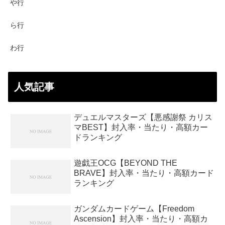
や行
ら行
わ行
人気記事
デュエルマスターズ【悪感謝祭 カリス
マBEST】封入率・当たり・高額カー
ドランキング
遊戯王OCG【BEYOND THE
BRAVE】封入率・当たり・高額カード
ランキング
ガンダムカードゲーム【Freedom
Ascension】封入率・当たり・高額カ