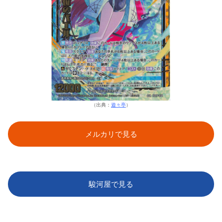
（出典：
遊々亭
）
メルカリで見る
駿河屋で見る