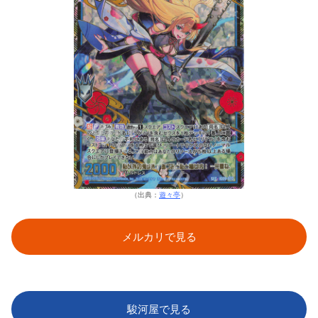
（出典：
遊々亭
）
メルカリで見る
駿河屋で見る