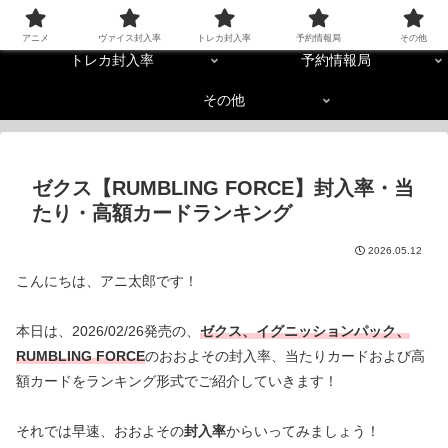
アニメ
ヴァイス封入率
アニメ
ヴァイス封入率
トレカ封入率
予約情報局
その他
トレカ封入率
予約情報局
その他
ゼクス【RUMBLING FORCE】封入率・当
たり・高額カードランキング
2026.05.12
こんにちは、アニ太郎です！
本日は、2026/02/26発売の、
ゼクス、イグニッションパック、
RUMBLING FORCE
のおおよその封入率、当たりカードおよび高
額カードをランキング形式でご紹介していきます！
それでは早速、おおよその
封入率
からいってみましょう！