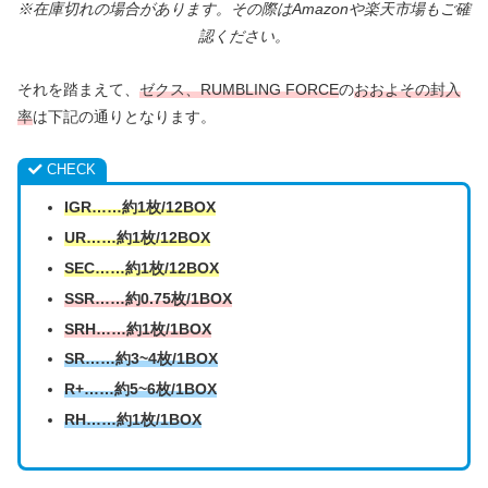
※在庫切れの場合があります。その際はAmazonや楽天市場もご確
認ください。
それを踏まえて、
ゼクス、RUMBLING FORCE
の
おおよその封入
率
は下記の通りとなります。
CHECK
IGR……約1枚/12BOX
UR……約1枚/12BOX
SEC……約1枚/12BOX
SSR……約0.75枚/1BOX
SRH……約1枚/1BOX
SR……約3~4枚/1BOX
R+……約5~6枚/1BOX
RH……約1枚/1BOX