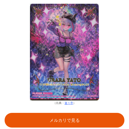
（出典：
遊々亭
）
メルカリで見る