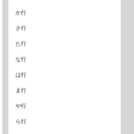
か行
さ行
た行
な行
オリパワン
は行
有
ま行
97〜
103%
や行
大
1,500
コイン +
90%OFF
ら行
3円〜