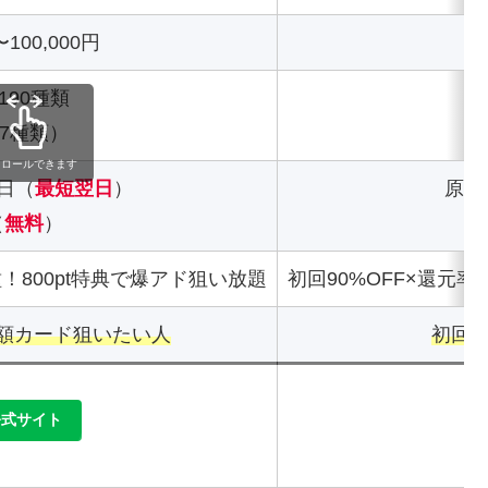
100,000円
190種類
7種類）
クロールできます
業日（
最短翌日
）
原則
（
無料
）
種！800pt特典で爆アド狙い放題
初回90%OFF×還元率
額カード狙いたい人
初回
公式サイト