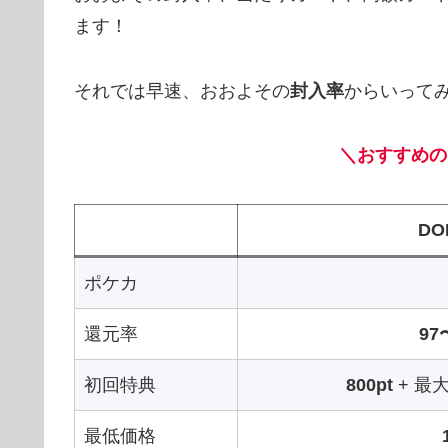
ます！
それでは早速、おおよその
封入率
からいって
＼おすすめの
DO
ポケカ
還元率
97
初回特典
800pt
+ 最
最低価格