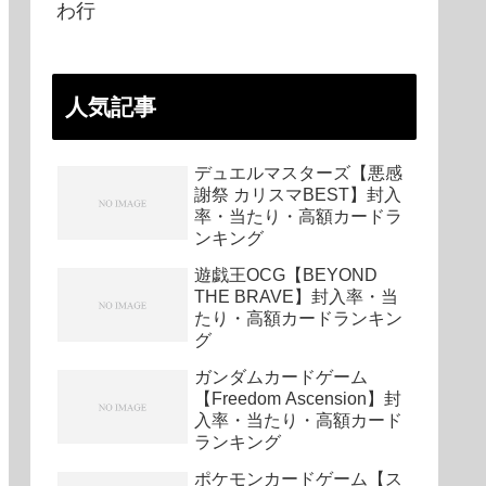
わ行
3円〜49,000円
人気記事
多数
デュエルマスターズ【悪感
10営業日以内（実測1週間）
謝祭 カリスマBEST】封入
率・当たり・高額カードラ
（
無料
）
ンキング
遊戯王OCG【BEYOND
103%
！最大1,500コイン特典で勝ち確スタート
1円
か
THE BRAVE】封入率・当
たり・高額カードランキン
特典を最大限活用したい初心者
グ
ガンダムカードゲーム
【Freedom Ascension】封
公式サイト
入率・当たり・高額カード
ランキング
ポケモンカードゲーム【ス