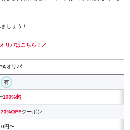
みましょう！
オリパはこちら！／
PAオリパ
有
〜
100%超
大
70%OFF
クーポン
最
10円〜