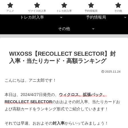
アニメ
ヴァイス封入率
アニメ
ヴァイス封入率
トレカ封入率
予約情報局
その他
トレカ封入率
予約情報局
その他
WIXOSS【RECOLLECT SELECTOR】封
入率・当たりカード・高額ランキング
2025.11.24
こんにちは、アニ太郎です！
本日は、2024/4/27日発売の、
ウィクロス
、拡張パック、
RECOLLECT SELECTOR
のおおよその封入率、当たりカードお
よび高額カードをランキング形式でご紹介していきます！
それでは早速、おおよその
封入率
からいってみましょう！