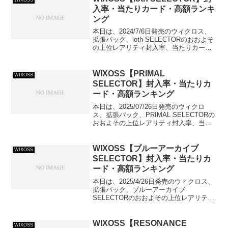
WIXOSS
入率・当たりカード・高額ランキ
ング
本日は、2024/7/6日発売のウィクロス、
拡張パック、loth SELECTORのおおよそ
の上位レアリティ封入率、当たりカード
および高額カードをランキング形式でご
紹介していきます！
WIXOSS【PRIMAL
WIXOSS
SELECTOR】封入率・当たりカ
ード・高額ランキング
本日は、2025/07/26日発売のウィクロ
ス、拡張パック、PRIMAL SELECTORの
おおよその上位レアリティ封入率、当た
りカードおよび高額カードをランキング
形式でご紹介していきます！
WIXOSS【ブルーアーカイブ
WIXOSS
SELECTOR】封入率・当たりカ
ード・高額ランキング
本日は、2025/4/26日発売のウィクロス、
拡張パック、ブルーアーカイブ
SELECTORのおおよその上位レアリティ
封入率、当たりカードおよび高額カード
をランキング形式でご紹介していきま
す！
WIXOSS【RESONANCE
WIXOSS