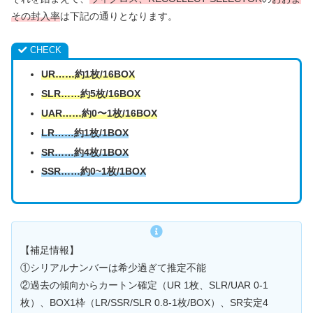
その封入率
は下記の通りとなります。
CHECK
UR……約1枚/16BOX
SLR……約
5
枚/16BOX
UAR……約0〜
1
枚/16BOX
LR……約1枚/1BOX
SR……約4枚/1BOX
SSR……約
0~1
枚/1BOX
【補足情報】
①シリアルナンバーは希少過ぎて推定不能
②過去の傾向からカートン確定（UR 1枚、SLR/UAR 0-1
枚）、BOX1枠（LR/SSR/SLR 0.8-1枚/BOX）、SR安定4