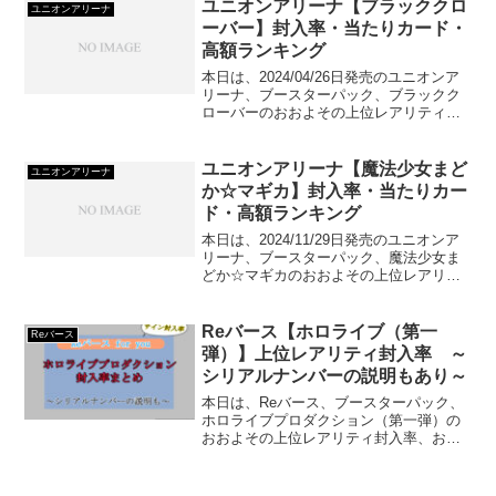
ユニオンアリーナ【ブラッククロ
ユニオンアリーナ
ーバー】封入率・当たりカード・
高額ランキング
本日は、2024/04/26日発売のユニオンア
リーナ、ブースターパック、ブラックク
ローバーのおおよその上位レアリティ封
入率、当たりカードおよび高額カードを
ランキング形式でご紹介していきます！
ユニオンアリーナ【魔法少女まど
ユニオンアリーナ
か☆マギカ】封入率・当たりカー
ド・高額ランキング
本日は、2024/11/29日発売のユニオンア
リーナ、ブースターパック、魔法少女ま
どか☆マギカのおおよその上位レアリテ
ィ封入率、当たりカードおよび高額カー
ドをランキング形式でご紹介していきま
す！
Reバース【ホロライブ（第一
Reバース
弾）】上位レアリティ封入率 ～
シリアルナンバーの説明もあり～
本日は、Reバース、ブースターパック、
ホロライブプロダクション（第一弾）の
おおよその上位レアリティ封入率、およ
びシリアルナンバー付きのカードについ
て、ご紹介していきます！ 封入率は結
論から言いますと、SP（サイン）が……