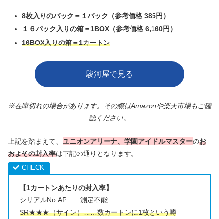
8枚入りのパック＝１パック（参考価格 385円）
１６パック入りの箱＝1BOX（参考価格 6,160円）
16BOX入りの箱＝1カートン
駿河屋で見る
※在庫切れの場合があります。その際はAmazonや楽天市場もご確
認ください。
上記を踏まえて、
ユニオンアリーナ、学園アイドルマスター
の
お
およその封入率
は下記の通りとなります。
【1カートンあたりの封入率】
シリアルNo.AP……測定不能
SR★★★（サイン）……数カートンに1枚という噂