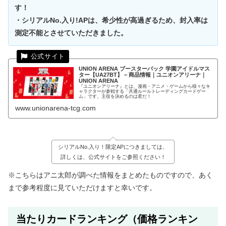
す！
・シリアルNo.入り!APは、希少性が高過ぎるため、封入率は
測定不能とさせていただきました。
UNION ARENA ブースターパック 学園アイドルマス
ター【UA27BT】 − 商品情報｜ユニオンアリーナ｜
UNION ARENA
『ユニオンアリーナ』とは、漫画・アニメ・ゲームから様々なキ
ャラクターが参戦する「共通ルールトレーディングカードゲー
ム」です。主役を決めるのは君だ！
www.unionarena-tcg.com
シリアルNo.入り！限定APにつきましては、
詳しくは、公式サイトをご参照ください！
※こちらはアニ太郎が調べた情報をまとめたものですので、あく
まで参考程度に見ていただけますと幸いです。
当たりカードランキング（価格ランキン