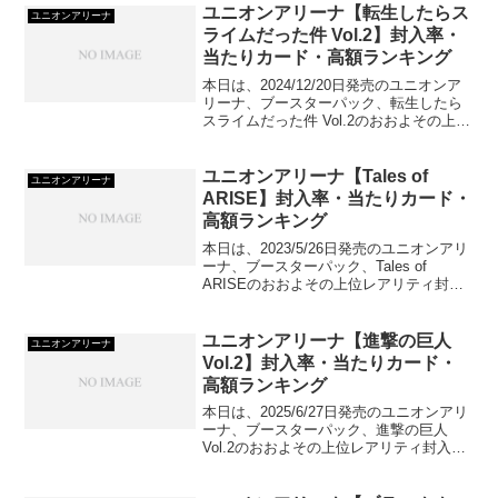
ユニオンアリーナ【転生したらス
ユニオンアリーナ
ライムだった件 Vol.2】封入率・
当たりカード・高額ランキング
本日は、2024/12/20日発売のユニオンア
リーナ、ブースターパック、転生したら
スライムだった件 Vol.2のおおよその上位
レアリティ封入率、当たりカードおよび
高額カードをランキング形式でご紹介し
ていきます！
ユニオンアリーナ【Tales of
ユニオンアリーナ
ARISE】封入率・当たりカード・
高額ランキング
本日は、2023/5/26日発売のユニオンアリ
ーナ、ブースターパック、Tales of
ARISEのおおよその上位レアリティ封入
率、当たりカードおよび高額カードをラ
ンキング形式でご紹介していきます！
ユニオンアリーナ【進撃の巨人
ユニオンアリーナ
Vol.2】封入率・当たりカード・
高額ランキング
本日は、2025/6/27日発売のユニオンアリ
ーナ、ブースターパック、進撃の巨人
Vol.2のおおよその上位レアリティ封入
率、当たりカードおよび高額カードをラ
ンキング形式でご紹介していきます！