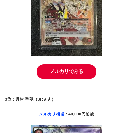
メルカリでみる
3位：月村 手毬（SR★★）
メルカリ相場
：40,000円前後