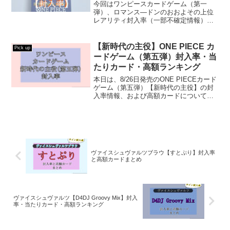
グ
今回はワンピースカードゲーム（第一
弾）、ロマンス―ドンのおおよその上位
レアリティ封入率（一部不確定情報）を
紹介していきます。封入率は結論から言
いますと、スーパーパラレルが……
【新時代の主役】ONE PIECE カ
Pick up
ードゲーム（第五弾）封入率・当
たりカード・高額ランキング
本日は、8/26日発売のONE PIECEカード
ゲーム（第五弾）【新時代の主役】の封
入率情報、および高額カードについてご
紹介していきます！
ヴァイスシュヴァルツブラウ【すとぷり】封入率
と高額カードまとめ
ヴァイスシュヴァルツ【D4DJ Groovy Mix】封入
率・当たりカード・高額ランキング