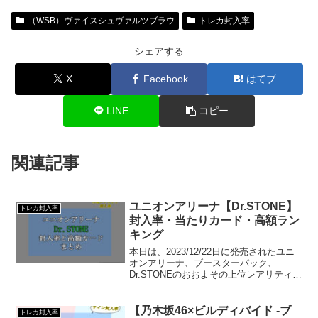
（WSB）ヴァイスシュヴァルツブラウ
トレカ封入率
シェアする
X
Facebook
はてブ
LINE
コピー
関連記事
ユニオンアリーナ【Dr.STONE】
トレカ封入率
封入率・当たりカード・高額ラン
キング
本日は、2023/12/22日に発売されたユニ
オンアリーナ、ブースターパック、
Dr.STONEのおおよその上位レアリティ封
入率、および高額カードをご紹介してい
きます！
【乃木坂46×ビルディバイド -ブ
トレカ封入率