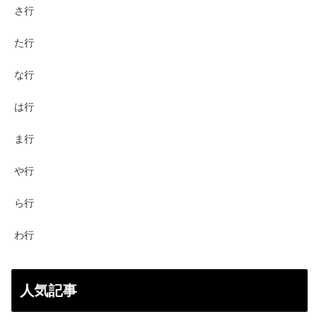
さ行
た行
な行
は行
ま行
や行
ら行
わ行
人気記事