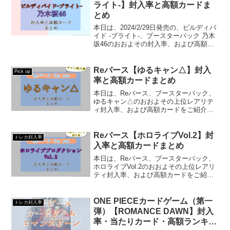
ライト-】封入率と高額カードま
とめ
本日は、2024/2/29日発売の、ビルディバ
イド -ブライト-、ブースターパック 乃木
坂46のおおよその封入率、および高額カ
ードをランキング形式でご紹介していき
ます！
Reバース【ゆるキャン△】封入
Pick up
率と高額カードまとめ
本日は、Reバース、ブースターパック、
ゆるキャン△のおおよその上位レアリテ
ィ封入率、および高額カードをご紹介し
ていきます！ 封入率は結論から言いま
すと、PPが……
Reバース【ホロライブVol.2】封
トレカ封入率
入率と高額カードまとめ
本日は、Reバース、ブースターパック、
ホロライブVol.2のおおよその上位レアリ
ティ封入率、および高額カードをご紹介
していきます！ 封入率は結論から言い
ますと、PPが1……
ONE PIECEカードゲーム（第一
トレカ封入率
弾）【ROMANCE DAWN】封入
率・当たりカード・高額ランキン